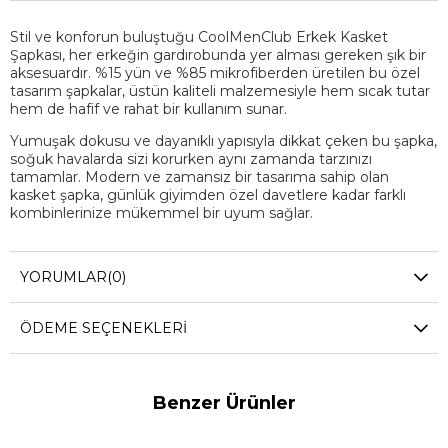
Stil ve konforun buluştuğu CoolMenClub Erkek Kasket
Şapkası, her erkeğin gardırobunda yer alması gereken şık bir
aksesuardır. %15 yün ve %85 mikrofiberden üretilen bu özel
tasarım şapkalar, üstün kaliteli malzemesiyle hem sıcak tutar
hem de hafif ve rahat bir kullanım sunar.
Yumuşak dokusu ve dayanıklı yapısıyla dikkat çeken bu şapka,
soğuk havalarda sizi korurken aynı zamanda tarzınızı
tamamlar. Modern ve zamansız bir tasarıma sahip olan
kasket şapka, günlük giyimden özel davetlere kadar farklı
kombinlerinize mükemmel bir uyum sağlar.
CoolMenClub Erkek Kasket Şapkası ile her mevsim stil sahibi
görünün!
YORUMLAR
(0)
- Standart Ölçü ( arkası lastikli )
- Kumaş: %15 yün ve %85 mikrofiber
ÖDEME SEÇENEKLERI
Benzer Ürünler