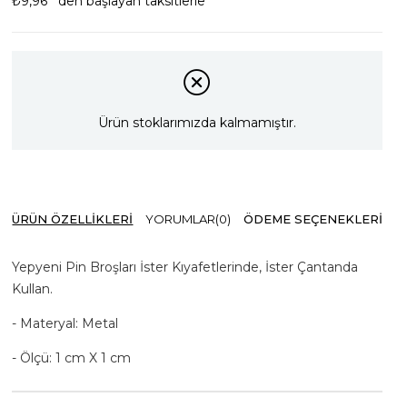
₺9,96
`den başlayan taksitlerle
Ürün stoklarımızda kalmamıştır.
ÜRÜN ÖZELLIKLERI
YORUMLAR
(0)
ÖDEME SEÇENEKLERI
Yepyeni Pin Broşları İster Kıyafetlerinde, İster Çantanda
Kullan.
- Materyal: Metal
- Ölçü: 1 cm X 1 cm