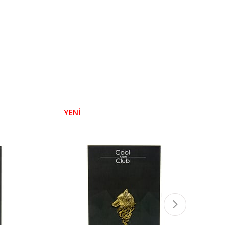
YENI
ÜRÜN