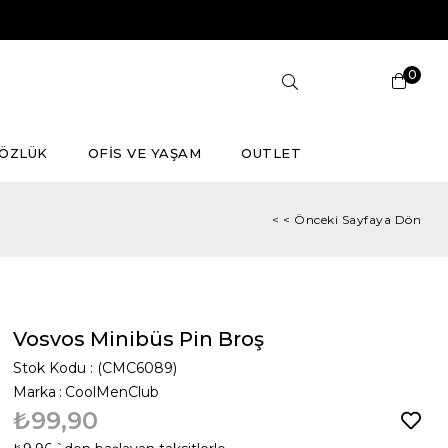
0
ÖZLÜK
OFİS VE YAŞAM
OUTLET
< < Önceki Sayfaya Dön
Vosvos Minibüs Pin Broş
Stok Kodu
(CMC6089)
Marka
:
CoolMenClub
₺99,90