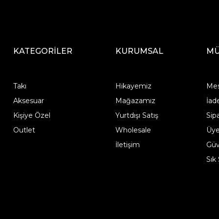
KATEGORİLER
KURUMSAL
MÜ
Takı
Hikayemiz
Mes
Aksesuar
Mağazamız
İad
Kişiye Özel
Yurtdışı Satış
Sip
Outlet
Wholesale
Üye
İletişim
Güve
Sık