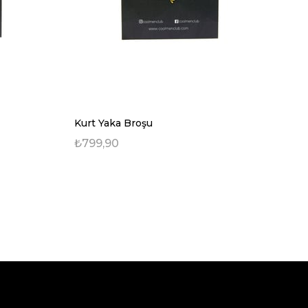
Kurt Yaka Broşu
Gü
₺799,90
₺7