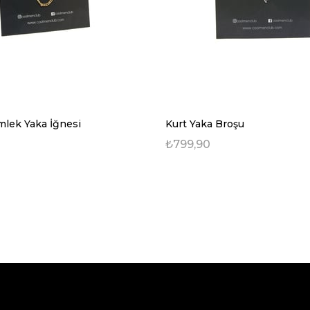
lek Yaka İğnesi
Kurt Yaka Broşu
₺799,90