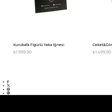
Kurukafa Figürlü Yaka İğnesi
Ceket&Göm
₺1.999,90
₺1.499,90