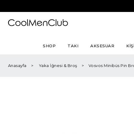
SHOP
TAKI
AKSESUAR
KİŞ
Anasayfa
Yaka İğnesi & Broş
Vosvos Minibüs Pin Br