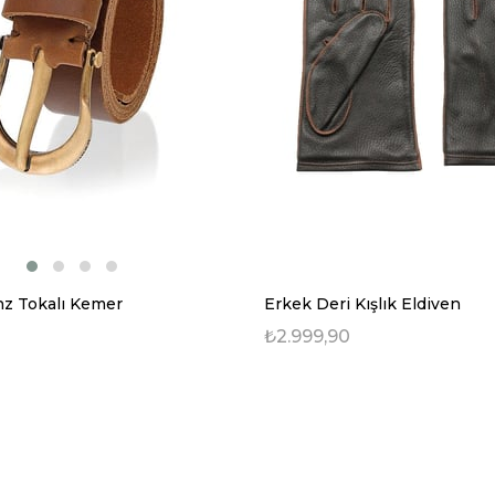
nz Tokalı Kemer
Erkek Deri Kışlık Eldiven
0
₺2.999,90