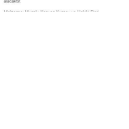
alacaktır.
Malzeme: Mumlu Kanvas Kumaş ve Hakiki Deri
Ölçüler: Uzunluk: 15 cm, Genişlik: 6 cm, Yükseklik: 10 cm
Renk: Açık Kahverengi - Bej