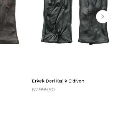
Erkek Deri Kışlık Eldiven
Erk
₺2.999,90
₺2