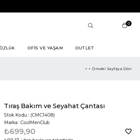
0
ÖZLÜK
OFİS VE YAŞAM
OUTLET
< < Önceki Sayfaya Dön
Tıraş Bakım ve Seyahat Çantası
Stok Kodu
(CMC1408)
Marka
:
CoolMenClub
₺699,90