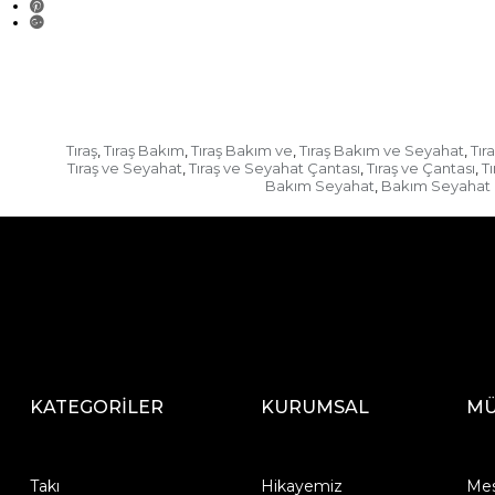
Tıraş
Tıraş Bakım
Tıraş Bakım ve
Tıraş Bakım ve Seyahat
Tır
,
,
,
,
Tıraş ve Seyahat
Tıraş ve Seyahat Çantası
Tıraş ve Çantası
T
,
,
,
Bakım Seyahat
Bakım Seyahat 
,
KATEGORİLER
KURUMSAL
MÜ
Takı
Hikayemiz
Mes