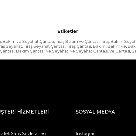
Etiketler
aş Bakım ve Seyahat Çantası
Tıraş Bakım ve Çantası
Tıraş Bakım Seya
,
,
ıraş Seyahat
Tıraş Seyahat Çantası
Tıraş Çantası
Bakım
Bakım ve
Bak
,
,
,
,
,
Çantası
Bakım Çantası
ve Seyahat
ve Seyahat Çantası
ve Çantası
S
,
,
,
,
,
ŞTERİ HİZMETLERİ
SOSYAL MEDYA
afeli Satış Sözleşmesi
Instagram