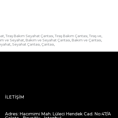
hat
Tıraş Bakım Seyahat Çantası
Tıraş Bakım Çantası
Tıraş ve
,
,
,
,
ım ve Seyahat
Bakım ve Seyahat Çantası
Bakım ve Çantası
,
,
,
eyahat
Seyahat Çantası
Çantası
,
,
,
İLETİŞİM
Adres: Hacımimi Mah. Lüleci Hendek Cad. No:47/A