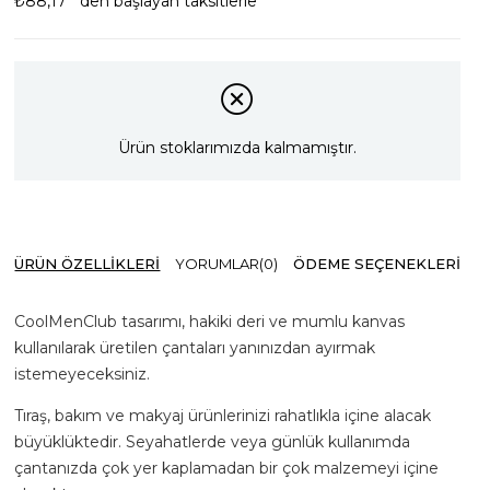
₺88,17
`den başlayan taksitlerle
Ürün stoklarımızda kalmamıştır.
ÜRÜN ÖZELLIKLERI
YORUMLAR
(0)
ÖDEME SEÇENEKLERI
CoolMenClub tasarımı, hakiki deri ve mumlu kanvas
kullanılarak üretilen çantaları yanınızdan ayırmak
istemeyeceksiniz.
Tıraş, bakım ve makyaj ürünlerinizi rahatlıkla içine alacak
büyüklüktedir. Seyahatlerde veya günlük kullanımda
çantanızda çok yer kaplamadan bir çok malzemeyi içine