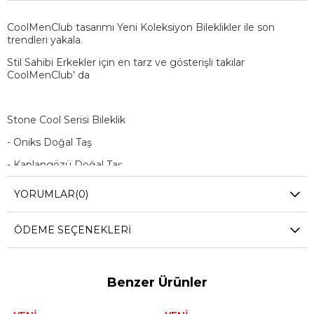
CoolMenClub tasarımı Yeni Koleksiyon Bileklikler ile son
trendleri yakala.
Stil Sahibi Erkekler için en tarz ve gösterişli takılar
CoolMenClub' da
Stone Cool Serisi Bileklik
- Oniks Doğal Taş
- Kaplangözü Doğal Taş
- Bronz Aparat
YORUMLAR
(0)
ÖDEME SEÇENEKLERI
Benzer Ürünler