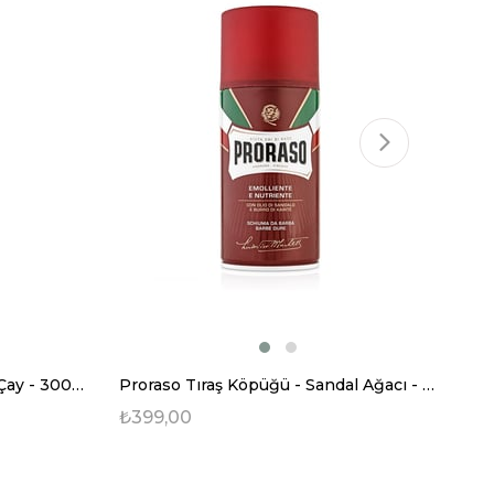
Proraso Tıraş Köpüğü - Yeşil Çay - 300 ml
Proraso Tıraş Köpüğü - Sandal Ağacı - 300 ml
₺399,00
₺1