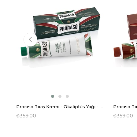
Proraso Tıraş Kremi - Okaliptüs Yağı - 150 ml
₺359,00
₺359,00