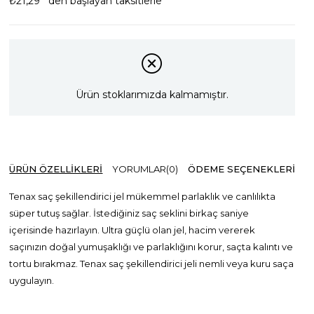
₺21,29
`den başlayan taksitlerle
Ürün stoklarımızda kalmamıştır.
ÜRÜN ÖZELLIKLERI
YORUMLAR
(0)
ÖDEME SEÇENEKLERI
Tenax saç şekillendirici jel mükemmel parlaklık ve canlılıkta
süper tutuş sağlar. İstediğiniz saç seklini birkaç saniye
içerisinde hazırlayın. Ultra güçlü olan jel, hacim vererek
saçınızın doğal yumuşaklığı ve parlaklığını korur, saçta kalıntı ve
tortu bırakmaz. Tenax saç şekillendirici jeli nemli veya kuru saça
uygulayın.