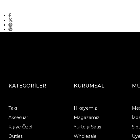
KATEGORİLER
KURUMSAL
MÜ
Takı
Hikayemiz
Mes
Aksesuar
Mağazamız
İad
Kişiye Özel
Yurtdışı Satış
Sip
Outlet
Wholesale
Üye