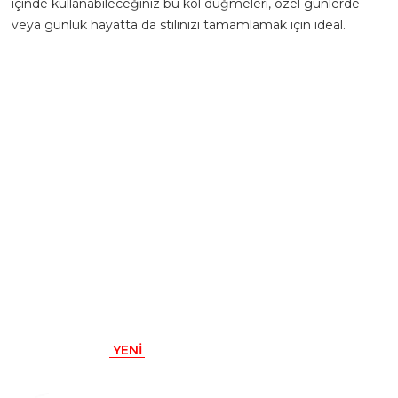
içinde kullanabileceğiniz bu kol düğmeleri, özel günlerde
veya günlük hayatta da stilinizi tamamlamak için ideal.
Renk: Altın
Materyal: Metal
- Ürünün hazırlanma süresi 1-3 iş günüdür.
YENI
ÜRÜN