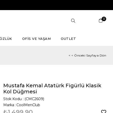
0
ÖZLÜK
OFİS VE YAŞAM
OUTLET
< < Önceki Sayfaya Dön
Mustafa Kemal Atatürk Figürlü Klasik
Kol Düğmesi
Stok Kodu
(CMC2609)
Marka
:
CoolMenClub
₺1.499,90