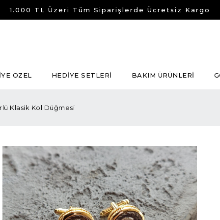
1.000 TL Üzeri Tüm Siparişlerde Ücretsiz Kargo
İYE ÖZEL
HEDİYE SETLERİ
BAKIM ÜRÜNLERİ
G
rlü Klasik Kol Düğmesi