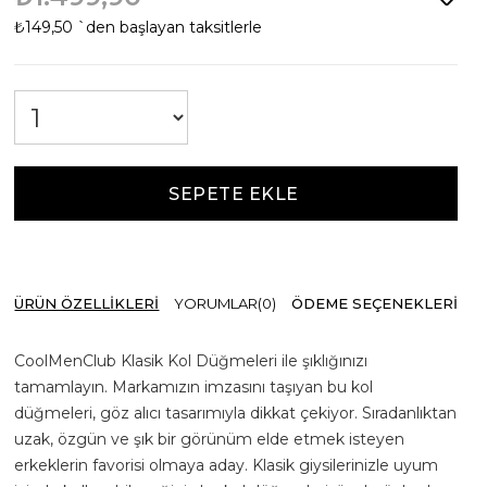
₺149,50
`den başlayan taksitlerle
ÜRÜN ÖZELLIKLERI
YORUMLAR
(0)
ÖDEME SEÇENEKLERI
CoolMenClub Klasik Kol Düğmeleri ile şıklığınızı
tamamlayın. Markamızın imzasını taşıyan bu kol
düğmeleri, göz alıcı tasarımıyla dikkat çekiyor. Sıradanlıktan
uzak, özgün ve şık bir görünüm elde etmek isteyen
erkeklerin favorisi olmaya aday. Klasik giysilerinizle uyum