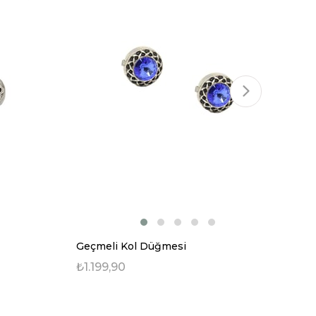
Geçmeli Kol Düğmesi
Ge
₺1.199,90
₺1