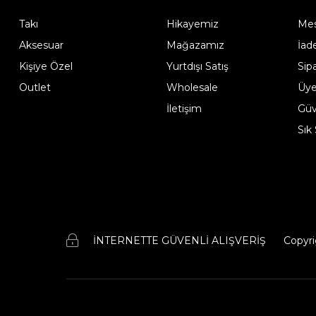
Takı
Hikayemiz
Mes
Aksesuar
Mağazamız
İad
Kişiye Özel
Yurtdışı Satış
Sip
Outlet
Wholesale
Üye
İletişim
Güve
Sık
İNTERNETTE GÜVENLİ ALIŞVERİŞ
Copyri