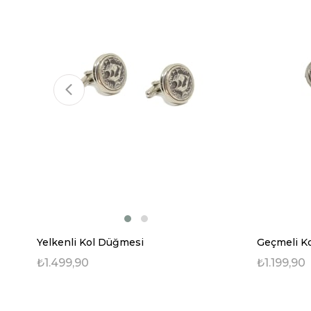
Yelkenli Kol Düğmesi
Geçmeli K
₺1.499,90
₺1.199,90