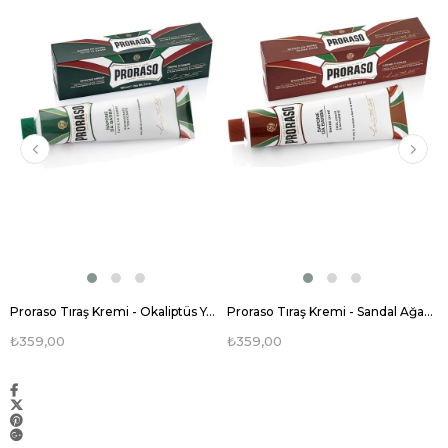
işlem modellere hoş bir his kazandırır ve uzun yıllar onların güzelliğini
korur. Plastikten daha değerli, daha ağır ve dayanıklı olan reçine dokusuyla
Mühle’nin paletinden samimi seçkiler eşleştirilir.
JİLETLİ TIRAŞ MAKİNESİ NASIL KULLANILIR?
Cildinizi tıraşa hazırlayın:
Kusursuz bir geleneksel ıslak tıraş
için, daima sıcak duş sırasında veya sonrasında tıraş olun.
Cildinizi yumuşatmak ve sakalları tıraşa hazırlamak için cildinize
köpük uygulayın. Tıraş köpüğünün tıraş fırçasıyla uygulanması
cildin üzerindeki ölü tabakanın atılmasına yardımcı olurken
kılları kaldırarak konforlu bir tıraşa hazırlar. Ayrıca mümkünse,
köpüğün cildinizde en az 1-2 dakika beklemesi sakalların daha
çok yumuşamasına ve daha kolay tıraş olmanıza olanak sağlar.
İlk tutuş:
Jiletli tıraş makinesi cilde 30° derece tutulmalıdır.
Doğru açıyı bulmak için makineyi önce cildinize paralel şekilde
tutun. Ardından tıraş makinesini yavaş yavaş yukarı kaldırın,
jiletin cildinize değdiğini hissettiğiniz anda durun, bu tutmanız
gereken 30° derecelik açıdır. Yaklaşık 5 tıraştan sonra doğru
açıyı kendiliğinden yakalayıp pratik kazanacağınızdan emin
Proraso Tıraş Kremi - Okaliptüs Yağı - 150 ml
Proraso Tıraş Kremi - Sandal Ağacı - 150 ml
olabilirsiniz.
İlk perde:
Jiletli tıraş makinesi kullanırken bilmeniz gereken en
₺359,00
₺359,00
önemli kural, makineyi
bastırmamaktır
. Tıraş makinesinin
kendi ağırlığıyla işini yapmasına izin verin. İlk perdeyi sakal çıkış
yönünde alın. Makinenin sakallarınızı kesmediğini hissettiğiniz
yerlerden tekrar geçmeyin. Jiletli tıraş makinesi, sakalları
azaltarak keser, tek perdede sinekkaydı tıraş vermez. Bu
bölgeleri ikinci perdeye saklayın. Tahrişin en basit
nedenlerinden biri, cildin üzerinde tıraş bıçağının bastırarak ve