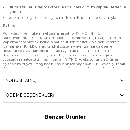
Çift taraflı jiletli tıraş makinesi, kapalı taraklı, tüm yaprak jiletler ile
uyumlu
Üst kalite reçine, metal yapım - krom kaplama detaylarıyla
Rytmo
Konik şekilli ve mükemmel tasarıma sahip RYTMO; INTRO
koleksiyonunun ikinci ürün grubudur. Fırçanın ve tıraş bıçağının krom
kaplama tabanındaki belirgin hatlar ürünlere estetik bir ifade katar ve
tamamen MÜHLE olarak kendini gösterir – aynı zamanda özenle
düşünülerek tasarlanmıştır: Tutacak yeri üretilirken, ince bir plastik
doğrudan metale bağlanır, bu da fırça tabanının ve tıraş bıçağının
tutacağa rahatça oturmasını sağlar. RYTMO koleksiyonunun ürünleri
siyah ve mint yeşili renginde birinci sınıf reçineyle sunulur – ve en iyi tarafı
dişbudak ağacının da (ısıl işlem görmüş) doğaseverlere sunulmasıdır.
Bütün RYTMO tıraş bıçağı sapları Gillette® Mach3® veya Gillette®
Fusion™ bıçaklarıyla uyumludur. Meraklılar ve tutkulu tıraşçılar için aynı
YORUMLAR
(0)
zamanda jiletli tıraş makinesi seçeneği de sunulmaktadır. Seriye ait tıraş
fırçaları 21 mm düğüm çapına sahiptir.
Üst Kalite Reçine – Renk Karışımı
ÖDEME SEÇENEKLERI
Yüksek kalitede reçine, yüzeyi ayrı ayrı işlenen ve rafine edilen özel bir
materyaldir. Bu materyal, birçok çekici renklerde modern ve klasik
tasarımlara geniş bir yelpazede imkan tanır.
Benzer Ürünler
Başlarken, fırçalara ve tıraş bıçaklarına katı çubuklardan estetik şekiller
verilir. Ardından her bir çalışma parçası yüzeyinin özel parlaklığını
kazanması için, bir kaç defa cilalama işlemi gerçekleştirilir. Bu