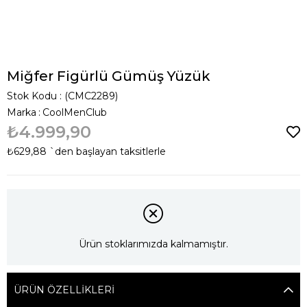
Miğfer Figürlü Gümüş Yüzük
Stok Kodu
(CMC2289)
Marka
:
CoolMenClub
₺4.999,90
₺629,88
`den başlayan taksitlerle
Ürün stoklarımızda kalmamıştır.
ÜRÜN ÖZELLIKLERI