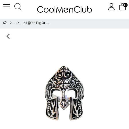
0
Miğfer Figürlü Gümüş Yüzük