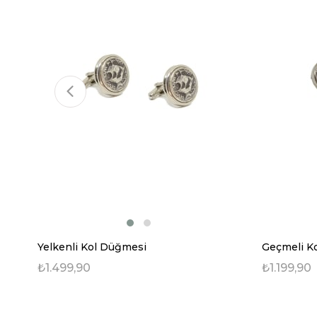
Yelkenli Kol Düğmesi
Geçmeli K
₺1.499,90
₺1.199,90