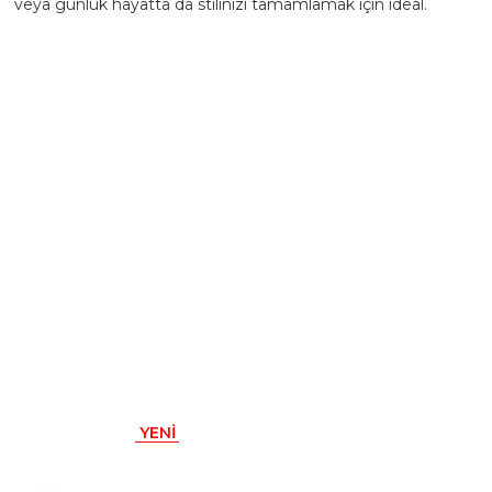
veya günlük hayatta da stilinizi tamamlamak için ideal.
Renk: Gümüş, Mavi Taş
Materyal: Metal
- Ürünün hazırlanma süresi 1-3 iş günüdür.
YENI
ÜRÜN