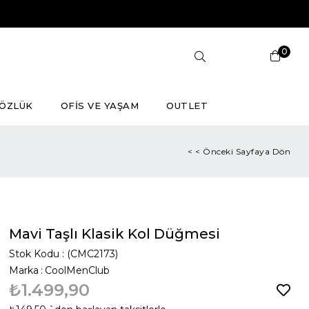
0
ÖZLÜK
OFİS VE YAŞAM
OUTLET
< < Önceki Sayfaya Dön
Mavi Taşlı Klasik Kol Düğmesi
Stok Kodu
(CMC2173)
Marka
:
CoolMenClub
₺1.499,90