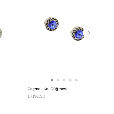
Geçmeli Kol Düğmesi
Ge
₺1.199,90
₺1