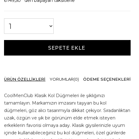
₺149,50
`den başlayan taksitlerle
ÜRÜN ÖZELLIKLERI
YORUMLAR
(0)
ÖDEME SEÇENEKLERI
CoolMenClub Klasik Kol Düğmeleri ile şıklığınızı
tamamlayın. Markamızın imzasını taşıyan bu kol
düğmeleri, göz alıcı tasarımıyla dikkat çekiyor. Sıradanlıktan
uzak, özgün ve şık bir görünüm elde etmek isteyen
erkeklerin favorisi olmaya aday. Klasik giysilerinizle uyum
içinde kullanabileceğiniz bu kol düğmeleri, özel günlerde