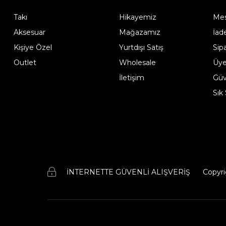
Takı
Hikayemiz
Mes
Aksesuar
Mağazamız
İad
Kişiye Özel
Yurtdışı Satış
Sip
Outlet
Wholesale
Üye
İletişim
Güve
Sık
İNTERNETTE GÜVENLİ ALIŞVERİŞ
Copyri