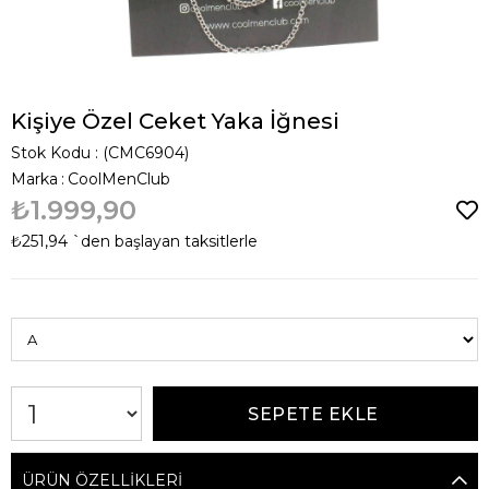
Kişiye Özel Ceket Yaka İğnesi
Stok Kodu
(CMC6904)
Marka
:
CoolMenClub
₺1.999,90
₺251,94
`den başlayan taksitlerle
ÜRÜN ÖZELLIKLERI