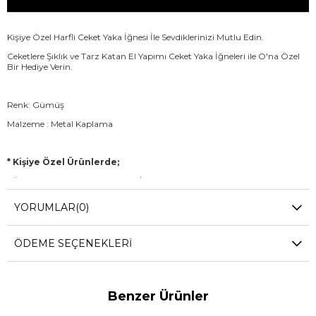
Kişiye Özel Harfli Ceket Yaka İğnesi İle Sevdiklerinizi Mutlu Edin.
Ceketlere Şıklık ve Tarz Katan El Yapımı Ceket Yaka İğneleri ile O'na Özel
Bir Hediye Verin.
Renk: Gümüş
Malzeme : Metal Kaplama
* Kişiye Özel Ürünlerde;
- Ürünün Hazırlanma Süresi 2-3 İş Günüdür.
- İade, Değişim ve Kapıda Ödeme Yoktur.
YORUMLAR
(0)
ÖDEME SEÇENEKLERI
Benzer Ürünler