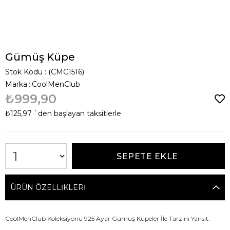
Gümüş Küpe
Stok Kodu
(CMC1516)
Marka
:
CoolMenClub
₺999,90
₺125,97
`den başlayan taksitlerle
ÜRÜN ÖZELLIKLERI
CoolMenClub Koleksiyonu 925 Ayar Gümüş Küpeler İle Tarzını Yansıt.