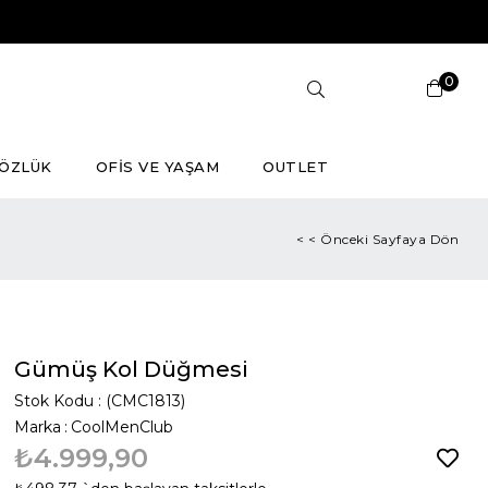
0
ÖZLÜK
OFİS VE YAŞAM
OUTLET
< < Önceki Sayfaya Dön
Gümüş Kol Düğmesi
Stok Kodu
(CMC1813)
Marka
:
CoolMenClub
₺4.999,90