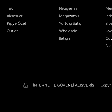
Takı
Hikayemiz
Mes
Aksesuar
Mağazamız
İad
Kişiye Özel
Yurtdışı Satış
Sip
Outlet
Wholesale
Üye
İletişim
Güve
Sık
İNTERNETTE GÜVENLİ ALIŞVERİŞ
Copyri