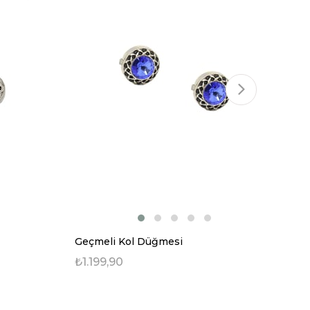
Geçmeli Kol Düğmesi
Ge
₺1.199,90
₺1