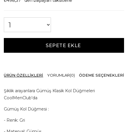
₺498,37
`den başlayan taksitlerle
ÜRÜN ÖZELLIKLERI
YORUMLAR
(0)
ÖDEME SEÇENEKLERI
Şıklık arayanlara Gümüş Klasik Kol Düğmeleri
CoolMenClub'da
Gümüş Kol Düğmesi :
- Renk: Gri
- Materyal: Gümüş