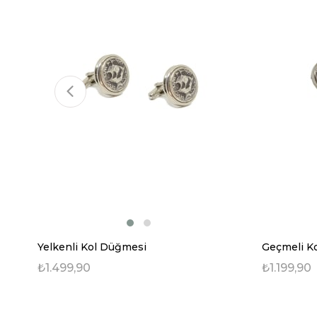
Yelkenli Kol Düğmesi
Geçmeli K
₺1.499,90
₺1.199,90