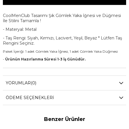
CoolMenClub Tasarımı Şık Gömlek Yaka İğnesi ve Düğmesi
İle Stilini Tamamla !
- Materyal: Metal
- Taş Rengi: Siyah, Kırmızı, Lacivert, Yeşil, Beyaz * Lütfen Taş
Rengini Seçiniz.
Paket İçeriği: 1 adet Gömlek Yaka İğnesi, 1 adet Gömlek Yaka Düğmesi
-
Ürünün Hazırlanma Süresi 1-3 İş Günüdür.
YORUMLAR
(0)
ÖDEME SEÇENEKLERI
Benzer Ürünler