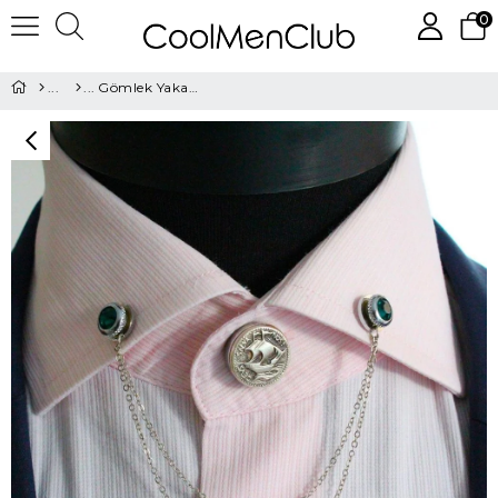
0
Gömlek Yaka İğnesi ve Düğmesi Seti