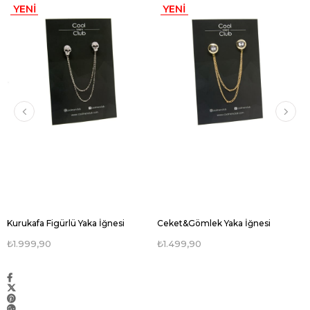
YENI
YENI
ÜRÜN
ÜRÜN
Kurukafa Figürlü Yaka İğnesi
Ceket&Gömlek Yaka İğnesi
₺1.999,90
₺1.499,90