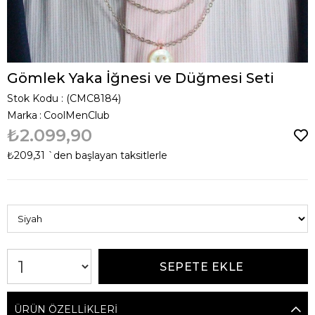
Gömlek Yaka İğnesi ve Düğmesi Seti
Stok Kodu
(CMC8184)
Marka
:
CoolMenClub
₺2.099,90
₺209,31
`den başlayan taksitlerle
ÜRÜN ÖZELLIKLERI