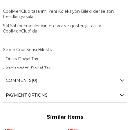
CoolMenClub tasarımı Yeni Koleksiyon Bileklikler ile son
trendleri yakala.
Stil Sahibi Erkekler için en tarz ve gösterişli takılar
CoolMenClub' da
Stone Cool Serisi Bileklik
- Oniks Doğal Taş
- Kaplangözü Doğal Taş
- Bronz Aparat
COMMENTS
(0)
PAYMENT OPTIONS
Similar Items