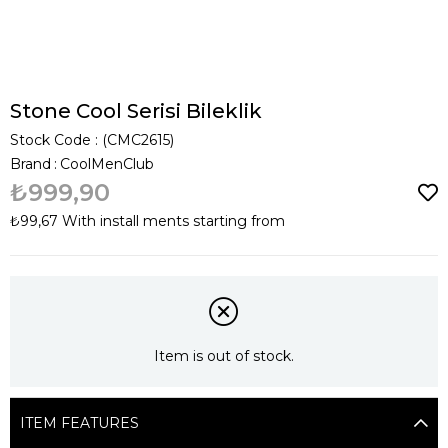
Stone Cool Serisi Bileklik
Stock Code
(CMC2615)
Brand
:
CoolMenClub
₺999,90
₺99,67
With install ments starting from
Item is out of stock.
ITEM FEATURES