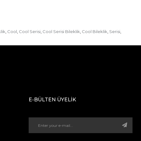
lik
Cool
Cool Serisi
Cool Serisi Bileklik
Cool Bileklik
Serisi
,
,
,
,
,
,
E-BÜLTEN ÜYELİK