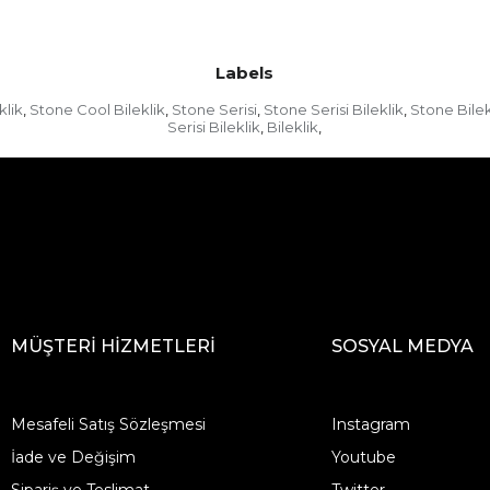
Labels
klik
Stone Cool Bileklik
Stone Serisi
Stone Serisi Bileklik
Stone Bilek
,
,
,
,
Serisi Bileklik
Bileklik
,
,
MÜŞTERİ HİZMETLERİ
SOSYAL MEDYA
Mesafeli Satış Sözleşmesi
Instagram
İade ve Değişim
Youtube