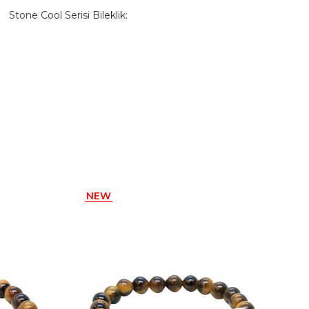
Stone Cool Serisi Bileklik:
- Hematit Doğal Taş
- Kaplangözü Doğal Taş
- Lapis Doğal Taş
- Bronz Aparat
NEW
ITEM