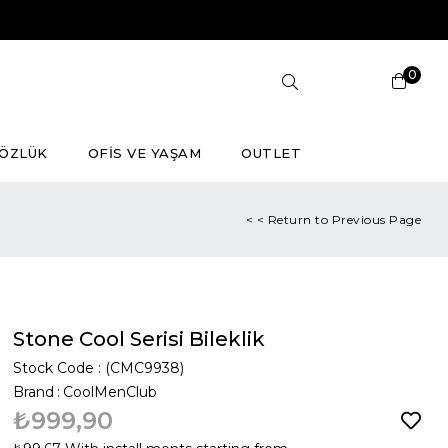
0
ÖZLÜK
OFİS VE YAŞAM
OUTLET
< < Return to Previous Page
Stone Cool Serisi Bileklik
Stock Code
(CMC9938)
Brand
:
CoolMenClub
₺999,90