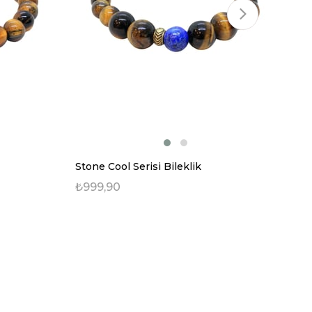
Stone Cool Serisi Bileklik
Sto
₺999,90
₺9