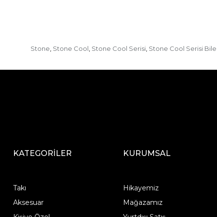
Stone
Stone Cool
Stone Cool Serisi
Stone Cool Serisi Bile
,
,
,
KATEGORİLER
KURUMSAL
Takı
Hikayemiz
Aksesuar
Mağazamız