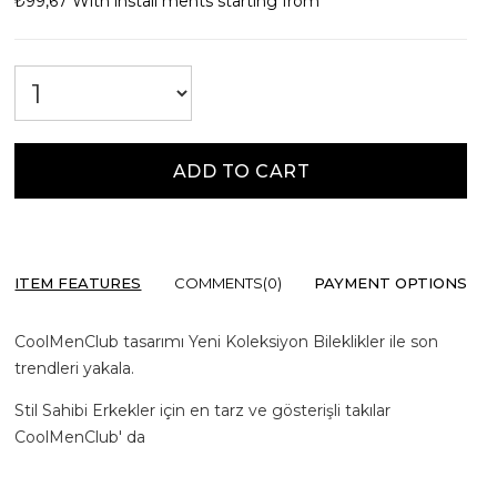
₺99,67
With install ments starting from
ITEM FEATURES
COMMENTS
(0)
PAYMENT OPTIONS
CoolMenClub tasarımı Yeni Koleksiyon Bileklikler ile son
trendleri yakala.
Stil Sahibi Erkekler için en tarz ve gösterişli takılar
CoolMenClub' da