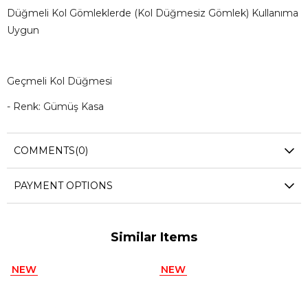
Düğmeli Kol Gömleklerde (Kol Düğmesiz Gömlek) Kullanıma
Uygun
Geçmeli Kol Düğmesi
- Renk: Gümüş Kasa
-
Materyal: Metal
COMMENTS
(0)
- Ürünün Hazırlanma Süresi 1-3 İş Günüdür
PAYMENT OPTIONS
Similar Items
NEW
NEW
ITEM
ITEM