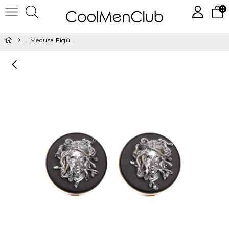
0
Medusa Figürlü Geçmeli Kol Düğmesi