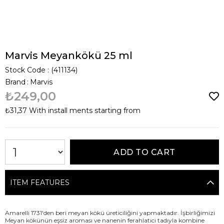
Marvis Meyankökü 25 ml
Stock Code
(411134)
Brand
:
Marvis
₺249,00
₺31,37
With install ments starting from
ITEM FEATURES
Amarelli 1731'den beri meyan kökü üreticiliğini yapmaktadır. İşbirliğimizi
Meyan kökünün eşsiz aroması ve nanenin ferahlatıcı tadıyla kombine