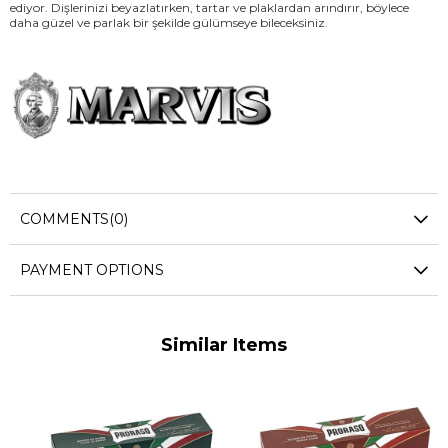
ediyor. Dişlerinizi beyazlatırken, tartar ve plaklardan arındırır, böylece
daha güzel ve parlak bir şekilde gülümseye bileceksiniz.
COMMENTS
(0)
Marka Hakkında
Marvis'in felsefesi çok basit, mutlu bir şekilde dişlerinizi fırçalayın.
PAYMENT OPTIONS
Neden diş macununuz tarzınız gibi şık olmasın? Retro-cool
ambalajından tutun beklenmedik tatlarla, Marvis sabah rutininizi
yükseltmeyi amaçlar.
Similar Items