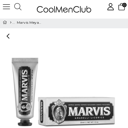
0
Marvis Meyankökü 25 ml