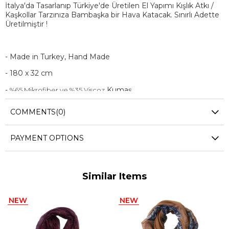
İtalya'da Tasarlanıp Türkiye'de Üretilen El Yapımı Kışlık Atkı /
Kaşkollar Tarzınıza Bambaşka bir Hava Katacak. Sınırlı Adette
Üretilmiştir !
- Made in Turkey, Hand Made
- 180 x 32 cm
-
Kumaş
%65 Mikrofiber ve %35 Viscoz
- Mavi
COMMENTS
(0)
PAYMENT OPTIONS
Similar Items
NEW
NEW
ITEM
ITEM