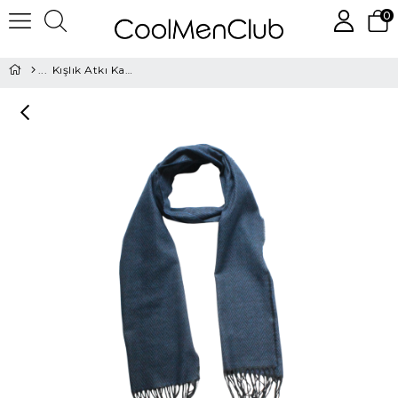
0
Kışlık Atkı Kaşkol