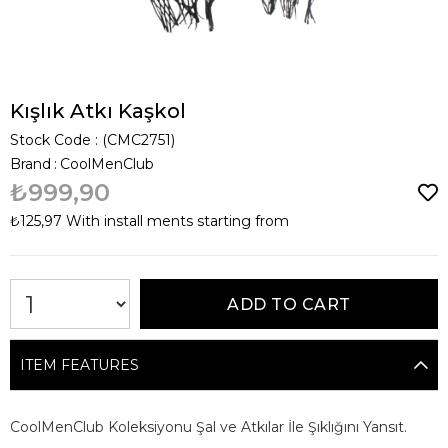
Kışlık Atkı Kaşkol
Stock Code
(CMC2751)
Brand
:
CoolMenClub
₺999,90
₺125,97
With install ments starting from
ITEM FEATURES
CoolMenClub Koleksiyonu Şal ve Atkılar İle Şıklığını Yansıt.