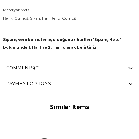
Materyal: Metal
Renk: Gümüş, Siyah, Harf Rengi Gümüş
Sipariş verirken istemiş olduğunuz harfleri 'Sipariş Notu'
bölümünde 1. Harf ve 2. Harf olarak belirtiniz.
Örnek: 1. Harf: A - 2. Harf: D
COMMENTS
(0)
* Kişiye Özel Ürünlerde;
PAYMENT OPTIONS
- Ürünün Hazırlanma Süresi 2-3 İş Günüdür.
- İade, Değişim ve Kapıda Ödeme Yoktur.
Similar Items