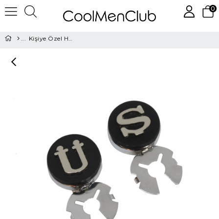
0
Kişiye Özel Harfli Geçmeli Kol Düğmesi