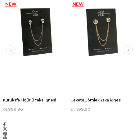
NEW
NEW
ITEM
ITEM
Kurukafa Figürlü Yaka İğnesi
Ceket&Gömlek Yaka İğnesi
₺1.999,90
₺1.499,90