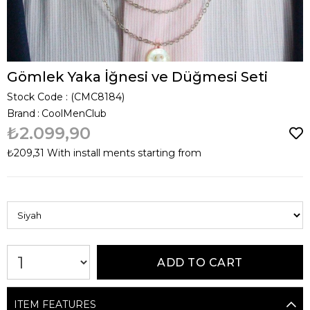
Gömlek Yaka İğnesi ve Düğmesi Seti
Stock Code
(CMC8184)
Brand
:
CoolMenClub
₺2.099,90
₺209,31
With install ments starting from
ITEM FEATURES