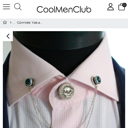
0
Gömlek Yaka İğnesi ve Düğmesi Seti