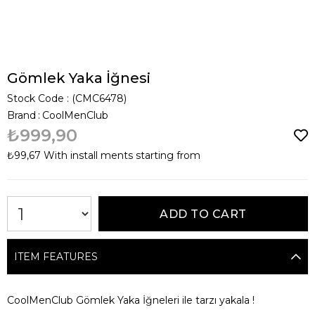
Gömlek Yaka İğnesi
Stock Code
(CMC6478)
Brand
:
CoolMenClub
₺999,90
₺99,67
With install ments starting from
ITEM FEATURES
CoolMenClub Gömlek Yaka İğneleri ile tarzı yakala !