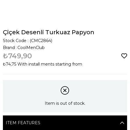
Çiçek Desenli Turkuaz Papyon
Stock Code
(CMC2864)
Brand
:
CoolMenClub
₺749,90
₺74,75
With install ments starting from
Item is out of stock.
ITEM FEATURES