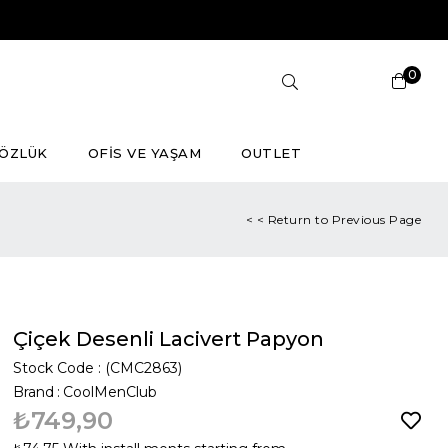
0
ÖZLÜK
OFİS VE YAŞAM
OUTLET
< < Return to Previous Page
Çiçek Desenli Lacivert Papyon
Stock Code
(CMC2863)
Brand
:
CoolMenClub
₺749,90