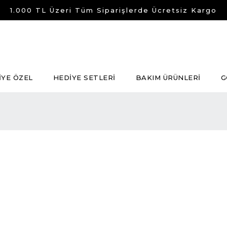
1.000 TL Üzeri Tüm Siparişlerde Ücretsiz Kargo
İYE ÖZEL
HEDİYE SETLERİ
BAKIM ÜRÜNLERİ
G