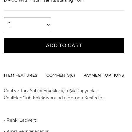
₺74,75
With install ments starting from
ITEM FEATURES
COMMENTS
(0)
PAYMENT OPTIONS
Cool ve Tarz Sahibi Erkekler için Şık Papyonlar
CoolMenClub Koleksiyonunda. Hemen Keşfedin...
- Renk: Lacivert
- Klipsli ve ayarlanabilir