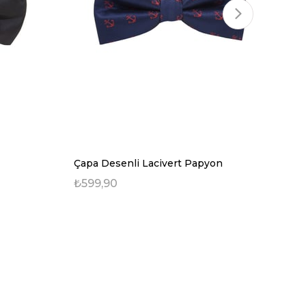
Çapa Desenli Lacivert Papyon
Sa
₺599,90
₺7