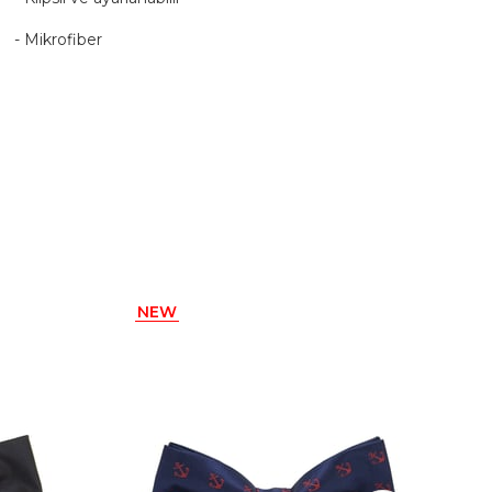
- Mikrofiber
- 12 x 11 cm Ölçülerinde
-
Türkiye'de üretilmiştir.
NEW
ITEM