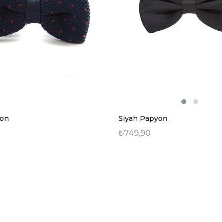
yon
Siyah Papyon
₺749,90