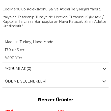
CoolMenClub Koleksiyonu Şal ve Atkılar İle Şıklığını Yansıt.
İtalya'da Tasarlanıp Türkiye'de Üretilen El Yapımı Kışlık Atkı /
Kaşkollar Tarzınıza Bambaşka bir Hava Katacak. Sınırlı Adette
Üretilmiştir !
- Made in Turkey, Hand Made
- 170 x 43 cm
-
%100 Yün
- Mavi, Sarı, Kahverengi
YORUMLAR
(0)
ÖDEME SEÇENEKLERI
Benzer Ürünler