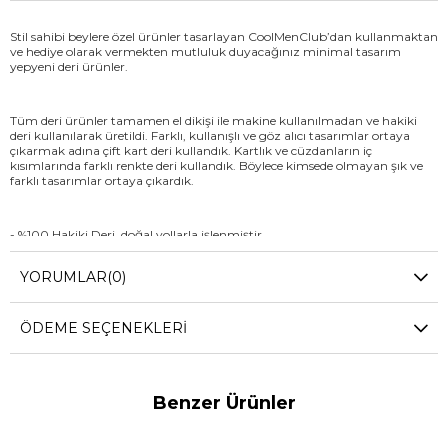
Stil sahibi beylere özel ürünler tasarlayan CoolMenClub’dan kullanmaktan
ve hediye olarak vermekten mutluluk duyacağınız minimal tasarım
yepyeni deri ürünler.
Tüm deri ürünler tamamen el dikişi ile makine kullanılmadan ve hakiki
deri kullanılarak üretildi. Farklı, kullanışlı ve göz alıcı tasarımlar ortaya
çıkarmak adına çift kart deri kullandık. Kartlık ve cüzdanların iç
kısımlarında farklı renkte deri kullandık. Böylece kimsede olmayan şık ve
farklı tasarımlar ortaya çıkardık.
- %100 Hakiki Deri, doğal yollarla işlenmiştir
- Tamamen el işçiliği ile üretimde hiçbir makine kullanılmadan ve özenle
YORUMLAR
(0)
üretilmiştir
- Tüm kenarlar polisajlıdır
ÖDEME SEÇENEKLERI
- Ön cepte de rahatlıkla kullanılacak ölçülerde, kalın ve büyük cüzdan
sevmeyenler için
- Ürün ölçüleri: 9,5 x 6,6 cm (cüzdan kapalı iken), 19,4 x 6,6 cm (cüzdan
açık iken)
Benzer Ürünler
- Tüm standart banka kartlarına uygundur.
- Renk: Lacivert