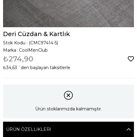
Deri Cüzdan & Kartlık
Stok Kodu
(CMC97414-5)
Marka
:
CoolMenClub
₺274,90
₺34,63
`den başlayan taksitlerle
Ürün stoklarımızda kalmamıştır.
ÜRÜN ÖZELLIKLERI