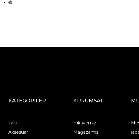
KATEGORİLER
KURUMSAL
MÜ
Takı
Hikayemiz
Mes
Aksesuar
Mağazamız
İad