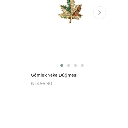
Gömlek Yaka Düğmesi
Gö
₺1.499,90
₺1