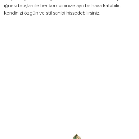
iğnesi broşları ile her kombininize ayrı bir hava katabilir,
kendinizi özgün ve stil sahibi hissedebilirsiniz.
Renk: Altın
Materyal: Yapay inci ve beyaz taş
Paket İçeriği: 1 adet gömlek yaka iğnesi, 1 adet gömlek
yaka düğmesi