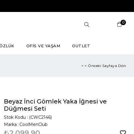
0
ÖZLÜK
OFİS VE YAŞAM
OUTLET
< < Önceki Sayfaya Dön
Beyaz İnci Gömlek Yaka İğnesi ve
Düğmesi Seti
Stok Kodu
(CWC2146)
Marka
:
CoolMenClub
₺2.099,90