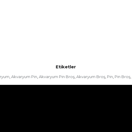
Etiketler
ryum
Akvaryum Pin
Akvaryum Pin Broş
Akvaryum Broş
Pin
Pin Broş
,
,
,
,
,
,