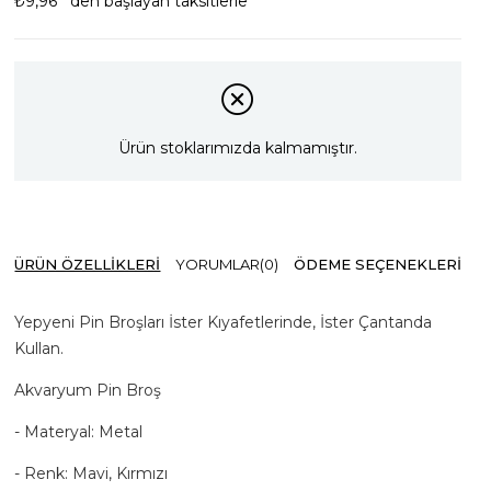
₺9,96
`den başlayan taksitlerle
Ürün stoklarımızda kalmamıştır.
ÜRÜN ÖZELLIKLERI
YORUMLAR
(0)
ÖDEME SEÇENEKLERI
Yepyeni Pin Broşları İster Kıyafetlerinde, İster Çantanda
Kullan.
Akvaryum Pin Broş
- Materyal: Metal
- Renk: Mavi, Kırmızı