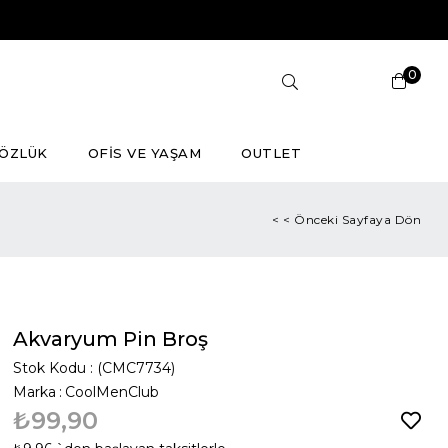
0
ÖZLÜK
OFİS VE YAŞAM
OUTLET
< < Önceki Sayfaya Dön
Akvaryum Pin Broş
Stok Kodu
(CMC7734)
Marka
:
CoolMenClub
₺99,90