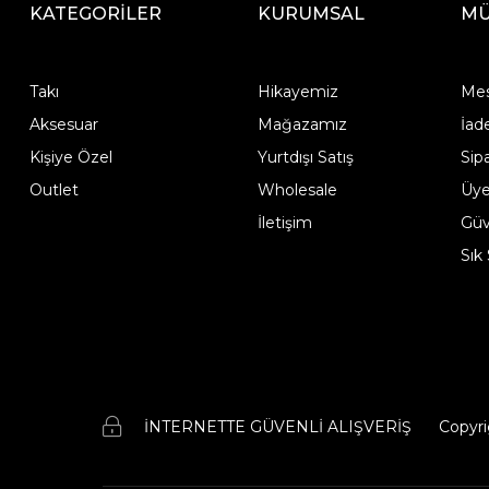
KATEGORİLER
KURUMSAL
MÜ
Takı
Hikayemiz
Mes
Aksesuar
Mağazamız
İad
Kişiye Özel
Yurtdışı Satış
Sip
Outlet
Wholesale
Üye
İletişim
Güve
Sık
İNTERNETTE GÜVENLİ ALIŞVERİŞ
Copyri