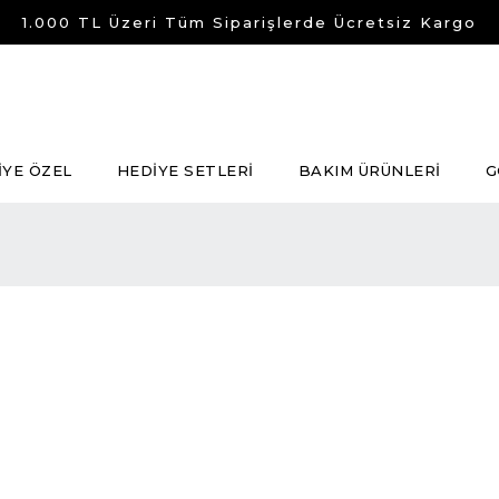
1.000 TL Üzeri Tüm Siparişlerde Ücretsiz Kargo
İYE ÖZEL
HEDİYE SETLERİ
BAKIM ÜRÜNLERİ
G