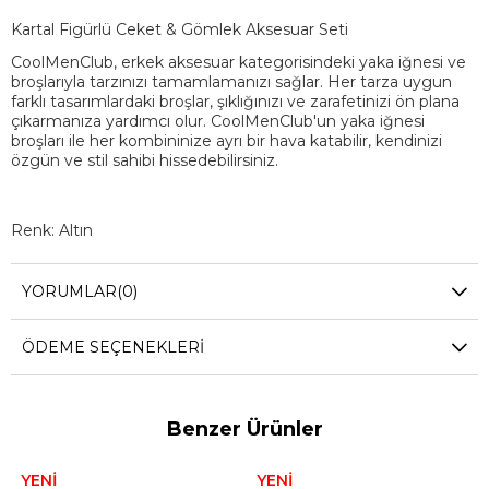
Kartal Figürlü Ceket & Gömlek Aksesuar Seti
CoolMenClub, erkek aksesuar kategorisindeki yaka iğnesi ve
broşlarıyla tarzınızı tamamlamanızı sağlar. Her tarza uygun
farklı tasarımlardaki broşlar, şıklığınızı ve zarafetinizi ön plana
çıkarmanıza yardımcı olur. CoolMenClub'un yaka iğnesi
broşları ile her kombininize ayrı bir hava katabilir, kendinizi
özgün ve stil sahibi hissedebilirsiniz.
Renk: Altın
Materyal: Metal
YORUMLAR
(0)
Paket İçeriği: 1 adet gömlek yaka iğnesi, 1 adet ceket yaka
ÖDEME SEÇENEKLERI
iğnesi, 1 adet gömlek yaka düğmesi
Benzer Ürünler
YENI
YENI