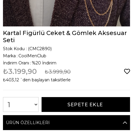
Kartal Figürlü Ceket & Gömlek Aksesuar
Seti
Stok Kodu
(CMC2890)
Marka
:
CoolMenClub
İndirim Oranı
:
%
20
İndirim
₺3.199,90
₺3.999,90
₺403,12
`den başlayan taksitlerle
ÜRÜN ÖZELLIKLERI