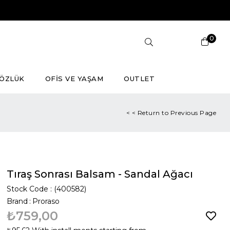
0
ÖZLÜK
OFİS VE YAŞAM
OUTLET
< < Return to Previous Page
Tıraş Sonrası Balsam - Sandal Ağacı
Stock Code
(400582)
Brand
:
Proraso
₺759,00