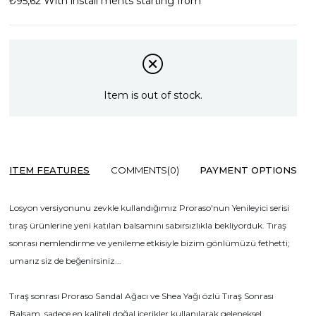
₺95,62
With install ments starting from
Item is out of stock.
ITEM FEATURES
COMMENTS
(0)
PAYMENT OPTIONS
Losyon versiyonunu zevkle kullandığımız Proraso'nun Yenileyici serisi
tıraş ürünlerine yeni katılan balsamını sabırsızlıkla bekliyorduk. Tıraş
sonrası nemlendirme ve yenileme etkisiyle bizim gönlümüzü fethetti;
umarız siz de beğenirsiniz...
Tıraş sonrası Proraso Sandal Ağacı ve Shea Yağı özlü Tıraş Sonrası
Balsam, sadece en kaliteli doğal içerikler kullanılarak geleneksel