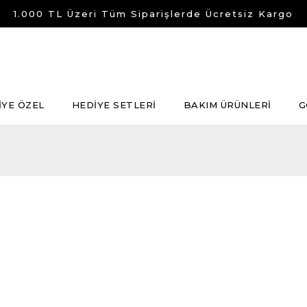
1.000 TL Üzeri Tüm Siparişlerde Ücretsiz Kargo
İYE ÖZEL
HEDİYE SETLERİ
BAKIM ÜRÜNLERİ
G