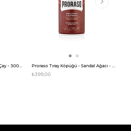
Proraso Tıraş Köpüğü - Yeşil Çay - 300 ml
Proraso Tıraş Köpüğü - Sandal Ağacı - 300 ml
Marka Hakkında
₺399,00
₺1