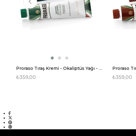
Proraso Tıraş Kremi - Okaliptüs Yağı - 150 ml
₺359,00
₺359,00