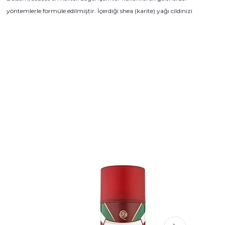
yöntemlerle formüle edilmiştir. İçerdiği shea (karite) yağı cildinizi
yumuşatıp, esneklik kazandırırken, sandal ağacı özü de tıraş sonrası
cildinizi iyileştiren ve yatıştıran bir etkiye sahiptir.
Alkolsüz formülü ile cildinizde yağlı tabaka bırakmadan nemlendirme
etkisine sahiptir. Tropikal odunsu kokusuyla her kullanımda sizi
yeniden etkileyecektir.
Tüm cilt tiplerine uygun olmakla beraber, sert ve kuru sakala sahip
tıraş severlere özellikle önerilmektedir.
Proraso ürünlerinin formülleri, minimum %80 doğal içeriklerden
oluşmaktadır. Paraben, silikon, mineral yağ, SLS, yapay renklendirici
ya da koruyucular içermemektedir. Hayvanlar üzerinde test
edilmemiştir.
İtalya'da geliştirilmiş ve üretilmiştir.