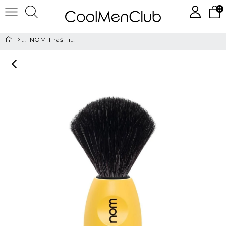
0
NOM Tıraş Fırçası - Lasse21LE