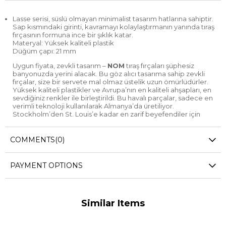
Lasse serisi, süslü olmayan minimalist tasarım hatlarına sahiptir.
Sap kısmındaki girinti, kavramayı kolaylaştırmanın yanında tıraş
fırçasının formuna ince bir şıklık katar.
Materyal: Yüksek kaliteli plastik
Düğüm çapı: 21 mm
Uygun fiyata, zevkli tasarım –
NOM
tıraş fırçaları şüphesiz
banyonuzda yerini alacak. Bu göz alıcı tasarıma sahip zevkli
fırçalar, size bir servete mal olmaz üstelik uzun ömürlüdürler.
Yüksek kaliteli plastikler ve Avrupa’nın en kaliteli ahşapları, en
sevdiğiniz renkler ile birleştirildi. Bu havalı parçalar, sadece en
verimli teknoloji kullanılarak Almanya’da üretiliyor.
Stockholm’den St. Louis’e kadar en zarif beyefendiler için
üretilen NOM tıraş fırçaları, banyoların yeni gözdesi olacak…
Black Fibre
COMMENTS
(0)
Siyah renkli sentetik kıl, uzun süreli kaliteyi ve hızla büyüyen
vegan hayat tarzını temsil eder. Koyu renkli sentetik lifler,
PAYMENT OPTIONS
yumuşak ve iyi bir performans sergiler. Porsuk tıraş fırçaları ile
kıyaslandığında temizleme ve kurutma için gereken bakım
zahmeti önemli ölçüde daha azdır.
Similar Items
TIRAŞ FIRÇASI NASIL KULLANILIR?