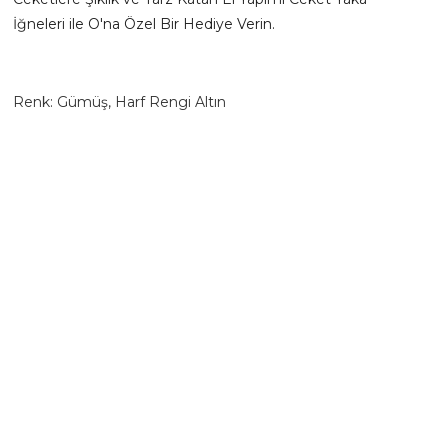
İğneleri ile O'na Özel Bir Hediye Verin.
Renk: Gümüş, Harf Rengi Altın
Malzeme : Metal Kaplama
* Kişiye Özel Ürünlerde;
- Ürünün Hazırlanma Süresi 2-3 İş Günüdür.
- İade, Değişim ve Kapıda Ödeme Yoktur.