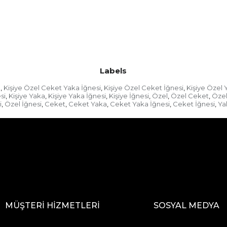
Labels
a
Kişiye Özel Ceket Yaka İğnesi
Kişiye Özel Ceket İğnesi
Kişiye Özel 
,
,
,
si
Kişiye Yaka
Kişiye Yaka İğnesi
Kişiye İğnesi
Özel
Özel Ceket
Özel
,
,
,
,
,
,
i
Özel İğnesi
Ceket
Ceket Yaka
Ceket Yaka İğnesi
Ceket İğnesi
Ya
,
,
,
,
,
,
MÜŞTERİ HİZMETLERİ
SOSYAL MEDYA