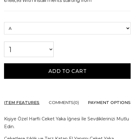
₺188,95
With install ments starting from
ITEM FEATURES
COMMENTS
(0)
PAYMENT OPTIONS
Kişiye Özel Harfli Ceket Yaka İğnesi İle Sevdiklerinizi Mutlu
Edin.
Ceketlere Şıklık ve Tarz Katan El Yapımı Ceket Yaka