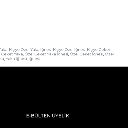
Yaka
Kişiye Özel Yaka İğnesi
Kişiye Özel İğnesi
Kişiye Ceket
,
,
,
,
 Ceket Yaka
Özel Ceket Yaka İğnesi
Özel Ceket İğnesi
Özel
,
,
,
ka
Yaka İğnesi
İğnesi
,
,
,
E-BÜLTEN ÜYELİK