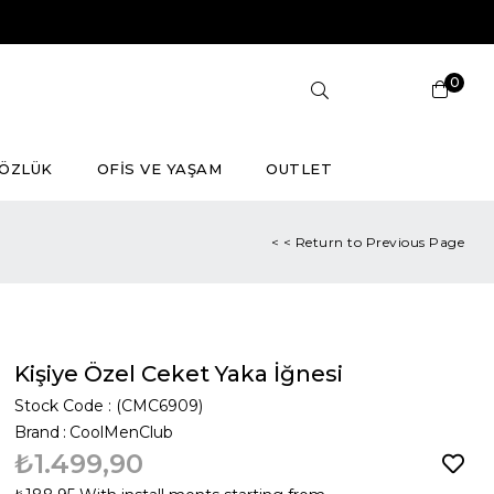
0
ÖZLÜK
OFİS VE YAŞAM
OUTLET
< < Return to Previous Page
Kişiye Özel Ceket Yaka İğnesi
Stock Code
(CMC6909)
Brand
:
CoolMenClub
₺1.499,90