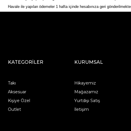
Havale ile yapılan ödemeler 1 hafta içinde hesabınıza geri gönderilmekte
KATEGORİLER
KURUMSAL
Takı
Hikayemiz
Aksesuar
Mağazamız
Kişiye Özel
Yurtdışı Satış
Outlet
İletişim