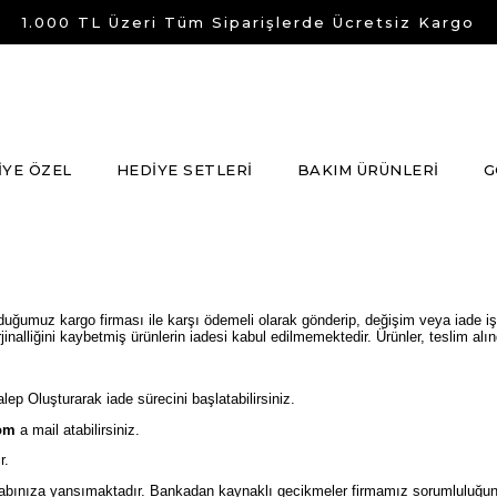
1.000 TL Üzeri Tüm Siparişlerde Ücretsiz Kargo
İYE ÖZEL
HEDİYE SETLERİ
BAKIM ÜRÜNLERİ
G
 olduğumuz kargo firması ile karşı ödemeli olarak gönderip, değişim veya iade işl
alliğini kaybetmiş ürünlerin iadesi kabul edilmemektedir. Ürünler, teslim alındı
lep Oluşturarak iade sürecini başlatabilirsiniz.
om
a mail atabilirsiniz.
r.
bınıza yansımaktadır. Bankadan kaynaklı gecikmeler firmamız sorumluluğund