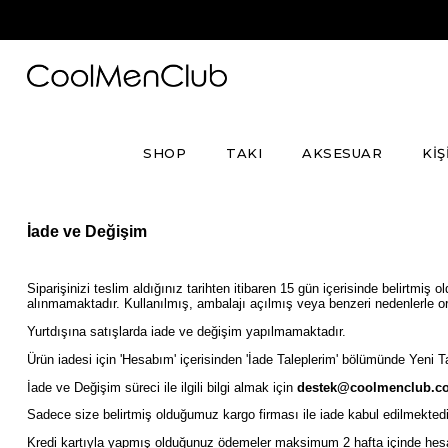
SHOP
TAKI
AKSESUAR
KİŞ
İade ve Değişim
Siparişinizi teslim aldığınız tarihten itibaren 15 gün içerisinde belirtmiş
alınmamaktadır. Kullanılmış, ambalajı açılmış veya benzeri nedenlerle orjin
Yurtdışına satışlarda iade ve değişim yapılmamaktadır.
Ürün iadesi için 'Hesabım' içerisinden 'İade Taleplerim' bölümünde Yeni Ta
İade ve Değişim süreci ile ilgili bilgi almak için
destek@coolmenclub.c
Sadece size belirtmiş olduğumuz kargo firması ile iade kabul edilmektedi
Kredi kartıyla yapmış olduğunuz ödemeler maksimum 2 hafta içinde hesa